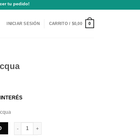
cer tu pedido!
0
INICIAR SESIÓN
CARRITO /
$
0,00
Acqua
 INTERÉS
acqua
Sillon Mimbre Acqua cantidad
O