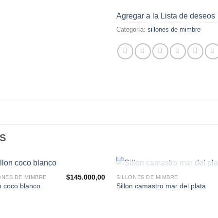
Agregar a la Lista de deseos
Categoría:
sillones de mimbre
S
AGOTADO
$
145.000,00
ONES DE MIMBRE
SILLONES DE MIMBRE
Agregar
Agr
on coco blanco
Sillon camastro mar del plata
a la
a
Lista de
Lis
deseos
de