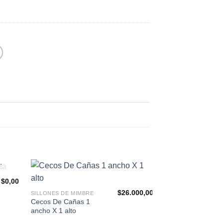
$
0,00
egar
Agregar
$
26.000,00
SILLONES DE MIMBRE
 la
a la
Cecos De Cañas 1
ta de
Lista de
seos
deseos
ancho X 1 alto