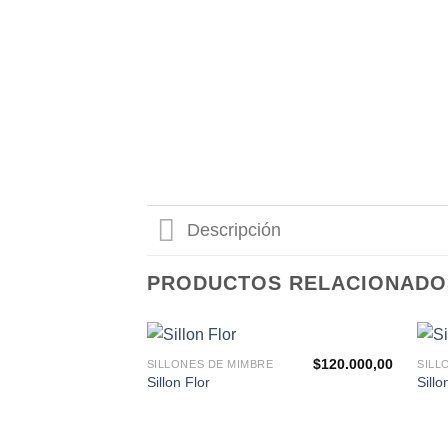
Descripción
PRODUCTOS RELACIONADO
$
120.000,00
SILLONES DE MIMBRE
SILL
Agregar
Sillon Flor
Sill
a la
Lista de
deseos