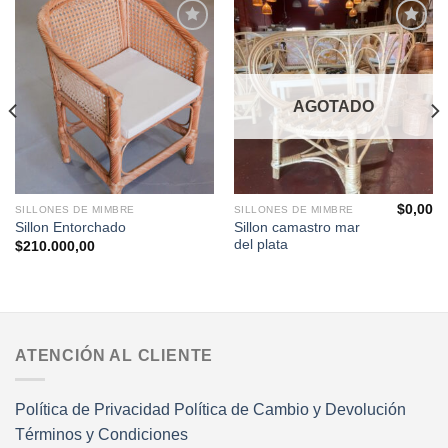
Agregar
Agregar
a la
a la
Lista de
Lista de
deseos
deseos
AGOTADO
$
0,00
SILLONES DE MIMBRE
SILLONES DE MIMBRE
Sillon camastro mar
Sillon Entorchado
del plata
$
210.000,00
ATENCIÓN AL CLIENTE
Política de Privacidad
Política de Cambio y Devolución
Términos y Condiciones