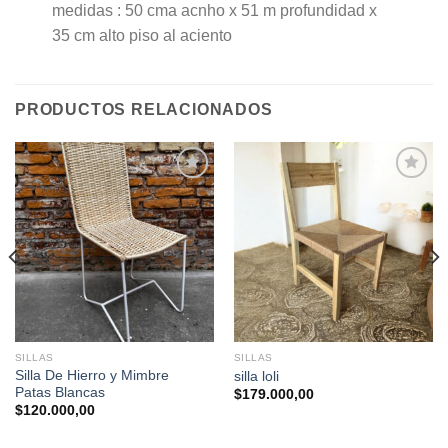
medidas : 50 cma acnho x 51 m profundidad x
35 cm alto piso al aciento
PRODUCTOS RELACIONADOS
Agregar
Agregar
a la
a la
Lista de
Lista de
deseos
deseos
SILLAS
SILLAS
Silla De Hierro y Mimbre
silla loli
Patas Blancas
$
179.000,00
$
120.000,00