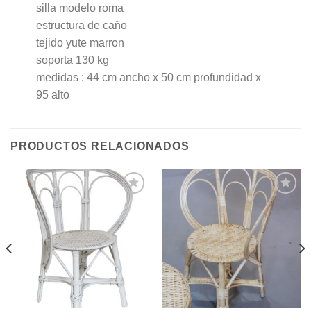
silla modelo roma
estructura de caño
tejido yute marron
soporta 130 kg
medidas : 44 cm ancho x 50 cm profundidad x
95 alto
PRODUCTOS RELACIONADOS
Agregar
Agregar
a la
a la
Lista de
Lista de
deseos
deseos